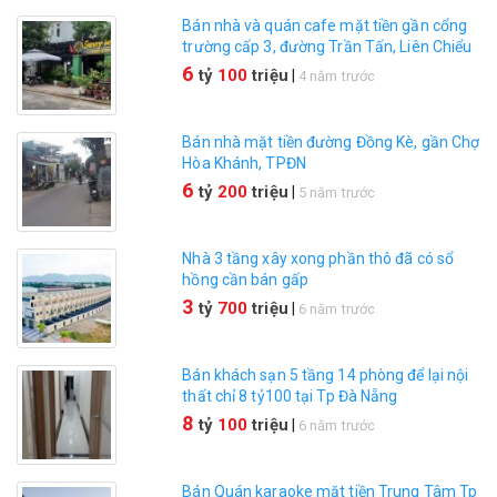
Bán nhà và quán cafe mặt tiền gần cổng
trường cấp 3, đường Trần Tấn, Liên Chiểu
6
tỷ
100
triệu
|
4 năm trước
Bán nhà mặt tiền đường Đồng Kè, gần Chợ
Hòa Khánh, TPĐN
6
tỷ
200
triệu
|
5 năm trước
Nhà 3 tầng xây xong phần thô đã có sổ
hồng cần bán gấp
3
tỷ
700
triệu
|
6 năm trước
Bán khách sạn 5 tầng 14 phòng để lại nội
thất chỉ 8 tỷ100 tại Tp Đà Nẵng
8
tỷ
100
triệu
|
6 năm trước
Bán Quán karaoke mặt tiền Trung Tâm Tp