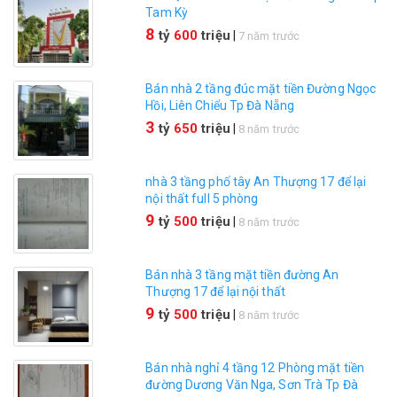
Tam Kỳ
8
tỷ
600
triệu
|
7 năm trước
Bán nhà 2 tầng đúc mặt tiền Đường Ngọc
Hồi, Liên Chiểu Tp Đà Nẵng
3
tỷ
650
triệu
|
8 năm trước
nhà 3 tầng phố tây An Thượng 17 để lại
nội thất full 5 phòng
9
tỷ
500
triệu
|
8 năm trước
Bán nhà 3 tầng mặt tiền đường An
Thượng 17 để lại nội thất
9
tỷ
500
triệu
|
8 năm trước
Bán nhà nghỉ 4 tầng 12 Phòng mặt tiền
đường Dương Văn Nga, Sơn Trà Tp Đà