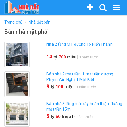
Nhảy
Bạn
Trang chủ
Nhà đất bán
đến
đang
Bán nhà mặt phố
nội
dung
ở
Nhà 2 tầng MT đường Tô Hiến Thành
đây
14
tỷ
700
triệu
|
1 năm trước
Bán nhà 2 mặt tiền, 1 mặt tiền đường
Phạm Văn Nghị, 1 Mặt Kiệt
9
tỷ
100
triệu
|
1 năm trước
Bán nhà 3 tầng mới xây hoàn thiện, đường
mặt tiền 15m
5
tỷ
50
triệu
|
4 năm trước