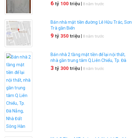
Nẵng
6
tỷ
100
triệu
|
8 năm trước
Bán nhà mặt tiền đường Lê Hữu Trác, Sơn
Trà gần Biển
9
tỷ
350
triệu
|
8 năm trước
Bán nhà 2 tầng mặt tiền để lại nội thất,
nhà gần trung tâm Q.Liên Chiểu, Tp. Đà
Nẵng
3
tỷ
300
triệu
|
8 năm trước