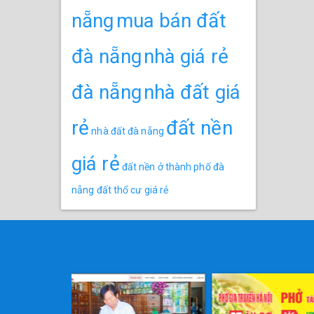
nẵng
mua bán đất
đà nẵng
nhà giá rẻ
đà nẵng
nhà đất giá
rẻ
đất nền
nhà đất đà nẵng
giá rẻ
đất nền ở thành phố đà
nẵng
đất thổ cư giá rẻ