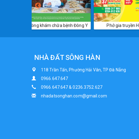
 bệnh Đông Y
Phở gia truyền Hà Nội
Cơ khí Cao
NHÀ ĐẤT SÔNG HÀN
118 Trần Tấn, Phường Hải Vân, TP Đà Nẵng
0966.647.647
0966.647.647 & 0236.3752.627
nhadatsonghan.com@gmail.com