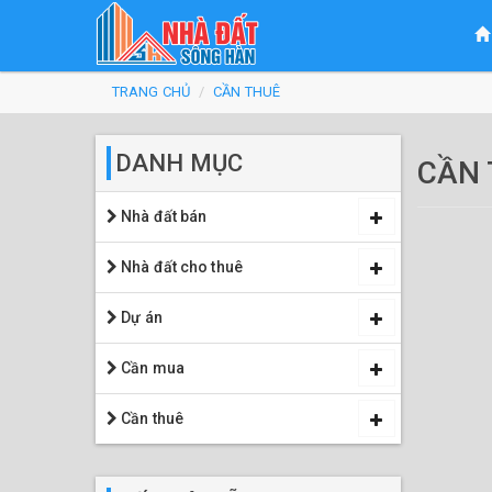
Bạn
Nhảy
TRANG CHỦ
CẦN THUÊ
đến
đang
nội
ở
DANH MỤC
CẦN 
dung
đây
Nhà đất bán
Nhà đất cho thuê
Dự án
Cần mua
Cần thuê