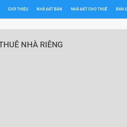
GIỚI THIỆU
NHÀ ĐẤT BÁN
NHÀ ĐẤT CHO THUÊ
BẢN 
THUÊ NHÀ RIÊNG