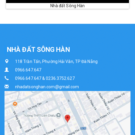
Nhà đất Sông Hàn
NHÀ ĐẤT SÔNG HÀN
118 Trần Tấn, Phường Hải Vân, TP Đà Nẵng
0966.647.647
0966.647.647 & 0236.3752.627
nhadatsonghan.com@gmail.com