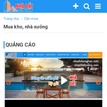
Nhảy
Bạn
Trang chủ
Cần mua
đến
đang
Mua kho, nhà xưởng
nội
dung
ở
đây
QUẢNG CÁO