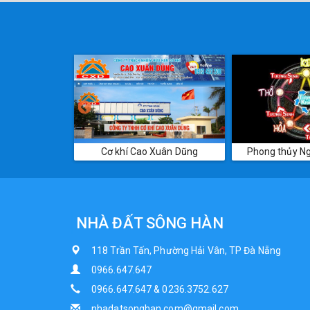
Xuân Dũng
Phong thủy Ngũ - Hàn - Sơn
CT Đấu giá Hợp
NHÀ ĐẤT SÔNG HÀN
118 Trần Tấn, Phường Hải Vân, TP Đà Nẵng
0966.647.647
0966.647.647 & 0236.3752.627
nhadatsonghan.com@gmail.com