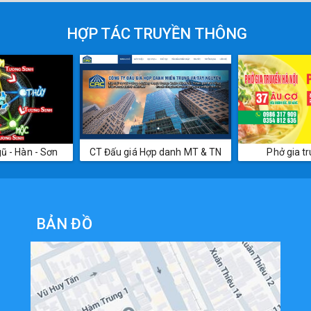
HỢP TÁC TRUYỀN THÔNG
 danh MT & TN
Phở gia truyền Hà Nội
Nhà đất
BẢN ĐỒ