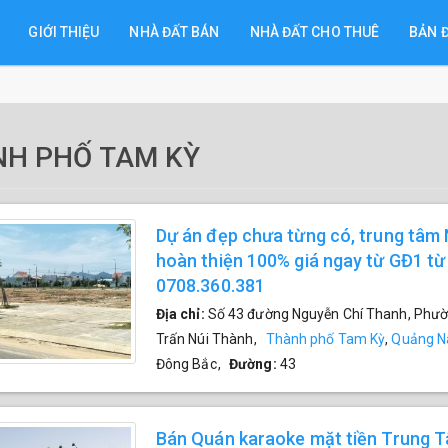
GIỚI THIỆU
NHÀ ĐẤT BÁN
NHÀ ĐẤT CHO THUÊ
BẢN 
H PHỐ TAM KỲ
Dự án đẹp chưa từng có, trung tâm
hoàn thiện 100% giá ngay từ GĐ1 từ 
0708.360.381
Địa chỉ:
Số 43 đường Nguyễn Chí Thanh, Phườ
Trấn Núi Thành
,
Thành phố Tam Kỳ
,
Quảng 
Đông Bắc
,
Đường:
43
Bán Quán karaoke mặt tiền Trung 