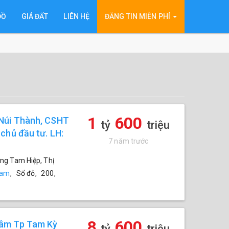
ĐỒ
GIÁ ĐẤT
LIÊN HỆ
ĐĂNG TIN MIỄN PHÍ
1
600
 Núi Thành, CSHT
tỷ
triệu
chủ đầu tư. LH:
7 năm trước
ng Tam Hiệp, Thị
Nam
,
Sổ đỏ
,
200
,
8
600
Tâm Tp Tam Kỳ
tỷ
triệu