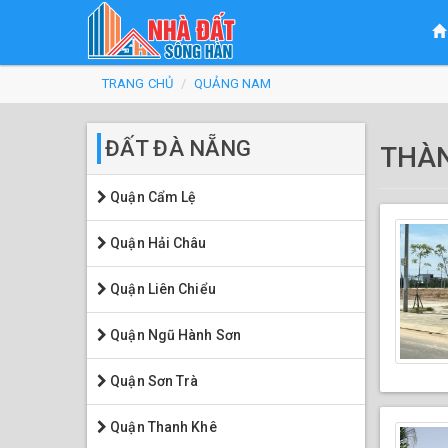
Bạn
Nhảy
TRANG CHỦ
QUẢNG NAM
đến
đang
nội
ở
ĐẤT ĐÀ NẴNG
THÀN
dung
đây
Quận Cẩm Lệ
Quận Hải Châu
Quận Liên Chiểu
Quận Ngũ Hành Sơn
Quận Sơn Trà
Quận Thanh Khê