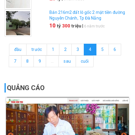
Bán 216m2 đất lô gốc 2 mặt tiền đường
Nguyễn Chánh, Tp Đà Nẵng
10
tỷ
300
triệu
|
6 năm trước
đầu
trước
1
2
3
4
5
6
7
8
9
…
sau
cuối
QUẢNG CÁO