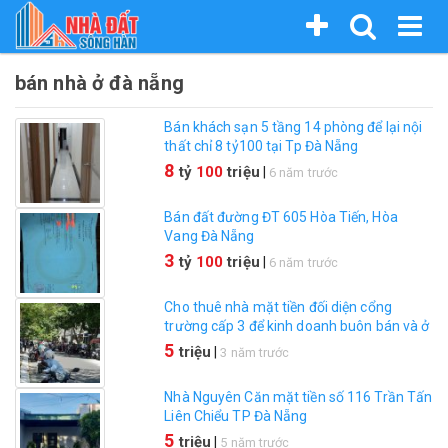
Nhảy
bán nhà ở đà nẵng
đến
nội
Bán khách sạn 5 tầng 14 phòng để lại nội
dung
thất chỉ 8 tỷ100 tại Tp Đà Nẵng
8
tỷ
100
triệu
|
6 năm trước
Bán đất đường ĐT 605 Hòa Tiến, Hòa
Vang Đà Nẵng
3
tỷ
100
triệu
|
6 năm trước
Cho thuê nhà mặt tiền đối diện cổng
trường cấp 3 để kinh doanh buôn bán và ở
sinh hoạt
5
triệu
|
3 năm trước
Nhà Nguyên Căn mặt tiền số 116 Trần Tấn
Liên Chiểu TP Đà Nẵng
5
triệu
|
5 năm trước