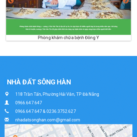
Phòng khám chữa bệnh Đông Y
NHÀ ĐẤT SÔNG HÀN
118 Trần Tấn, Phường Hải Vân, TP Đà Nẵng
0966.647.647
0966.647.647 & 0236.3752.627
nhadatsonghan.com@gmail.com