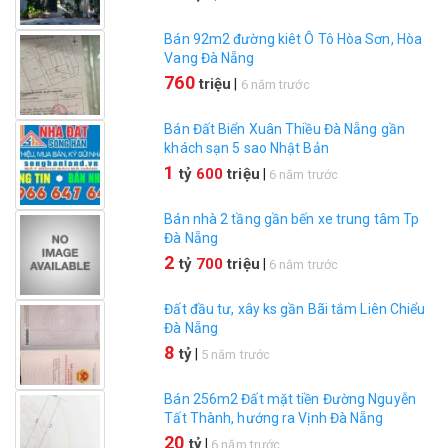
Bán 92m2 đường kiêt Ô Tô Hòa Sơn, Hòa
Vang Đà Nẵng
760
triệu
|
6 năm trước
Bán Đất Biển Xuân Thiều Đà Nẵng gần
khách sạn 5 sao Nhật Bản
1
tỷ
600
triệu
|
6 năm trước
Bán nhà 2 tầng gần bến xe trung tâm Tp
Đà Nẵng
2
tỷ
700
triệu
|
6 năm trước
Đất đầu tư, xây ks gần Bãi tắm Liên Chiểu
Đà Nẵng
8
tỷ
|
5 năm trước
Bán 256m2 Đất mặt tiền Đường Nguyễn
Tất Thành, hướng ra Vịnh Đà Nẵng
20
tỷ
|
6 năm trước