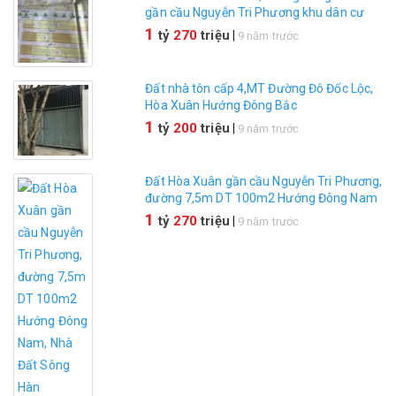
gần cầu Nguyễn Tri Phương khu dân cư
đông đúc sầm uất
1
tỷ
270
triệu
|
9 năm trước
Đất nhà tôn cấp 4,MT Đường Đô Đốc Lộc,
Hòa Xuân Hướng Đông Bắc
1
tỷ
200
triệu
|
9 năm trước
Đất Hòa Xuân gần cầu Nguyễn Tri Phương,
đường 7,5m DT 100m2 Hướng Đông Nam
1
tỷ
270
triệu
|
9 năm trước