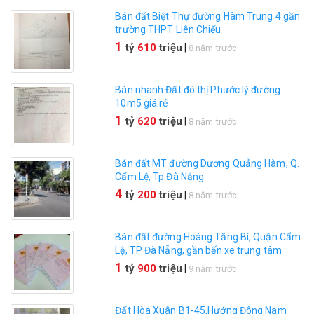
Bán đất Biệt Thự đường Hàm Trung 4 gần
trường THPT Liên Chiểu
1
tỷ
610
triệu
|
8 năm trước
Bán nhanh Đất đô thị Phước lý đường
10m5 giá rẻ
1
tỷ
620
triệu
|
8 năm trước
Bán đất MT đường Dương Quảng Hàm, Q.
Cẩm Lệ, Tp Đà Nẵng
4
tỷ
200
triệu
|
8 năm trước
Bán đất đường Hoàng Tăng Bí, Quận Cẩm
Lệ, TP Đà Nẵng, gần bến xe trung tâm
1
tỷ
900
triệu
|
9 năm trước
Đất Hòa Xuân B1-45,Hướng Đông Nam