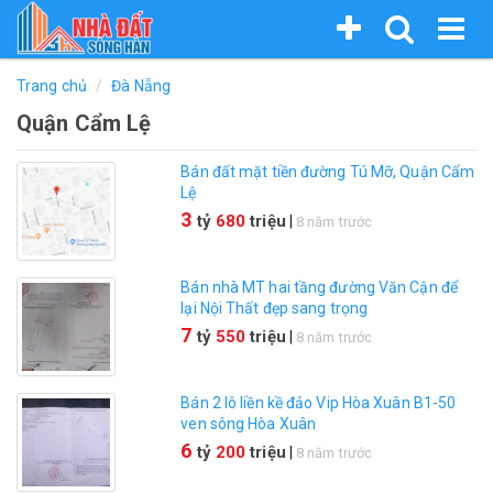
Nhảy
Bạn
Trang chủ
Đà Nẵng
đến
đang
Quận Cẩm Lệ
nội
dung
ở
Bán đất mặt tiền đường Tú Mỡ, Quận Cẩm
đây
Lệ
3
tỷ
680
triệu
|
8 năm trước
Bán nhà MT hai tầng đường Văn Cận để
lại Nội Thất đẹp sang trọng
7
tỷ
550
triệu
|
8 năm trước
Bán 2 lô liền kề đảo Vip Hòa Xuân B1-50
ven sông Hòa Xuân
6
tỷ
200
triệu
|
8 năm trước