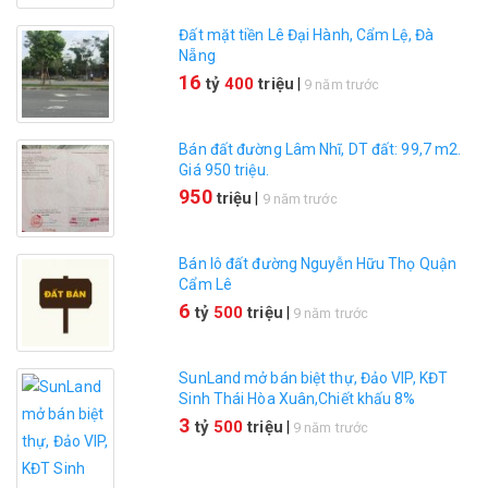
Đất mặt tiền Lê Đại Hành, Cẩm Lệ, Đà
Nẵng
16
tỷ
400
triệu
|
9 năm trước
Bán đất đường Lâm Nhĩ, DT đất: 99,7 m2.
Giá 950 triệu.
950
triệu
|
9 năm trước
Bán lô đất đường Nguyễn Hữu Thọ Quận
Cẩm Lê
6
tỷ
500
triệu
|
9 năm trước
SunLand mở bán biệt thự, Đảo VIP, KĐT
Sinh Thái Hòa Xuân,Chiết khấu 8%
3
tỷ
500
triệu
|
9 năm trước